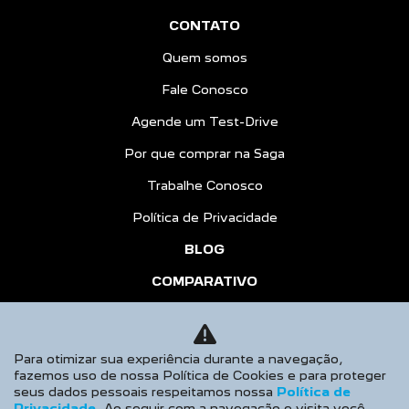
CONTATO
Quem somos
Fale Conosco
Agende um Test-Drive
Por que comprar na Saga
Trabalhe Conosco
Política de Privacidade
BLOG
COMPARATIVO
HÍBRIDOS
AGENDE UM TEST DRIVE
Para otimizar sua experiência durante a navegação,
fazemos uso de nossa Política de Cookies e para proteger
Desacelere. Seu bem maior é a vida.
seus dados pessoais respeitamos nossa
Política de
Privacidade
. Ao seguir com a navegação e visita você