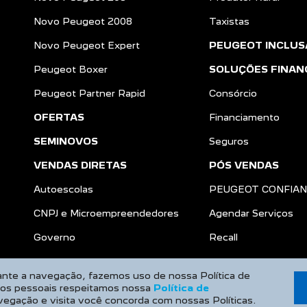
Novo Peugeot 2008
Taxistas
Novo Peugeot Expert
PEUGEOT INCLUS
Peugeot Boxer
SOLUÇÕES FINAN
Peugeot Partner Rapid
Consórcio
OFERTAS
Financiamento
SEMINOVOS
Seguros
VENDAS DIRETAS
PÓS VENDAS
Autoescolas
PEUGEOT CONFIA
CNPJ e Microempreendedores
Agendar Serviços
a
Governo
Recall
rante a navegação, fazemos uso de nossa Política de
dos pessoais respeitamos nossa
Política de
vegação e visita você concorda com nossas Políticas.
Desenvolvido pela DEALERSPACE ® Direitos Reservados.