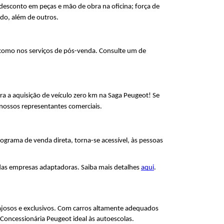
e desconto em peças e mão de obra na oficina; força de 
ado, além de outros.
como nos serviços de pós-venda. Consulte um de 
a a aquisição de veículo zero km na Saga Peugeot! Se 
s nossos representantes comerciais.
grama de venda direta, torna-se acessível, às pessoas 
o das empresas adaptadoras. Saiba mais detalhes 
aqui
.
ajosos e exclusivos. Com carros altamente adequados 
Concessionária Peugeot ideal às autoescolas.