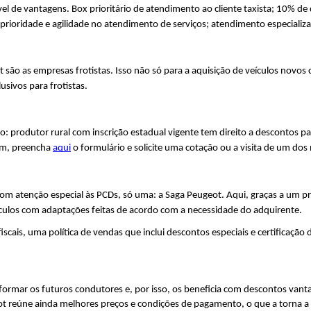
ível de vantagens. Box prioritário de atendimento ao cliente taxista; 10% d
 prioridade e agilidade no atendimento de serviços; atendimento especializ
o as empresas frotistas. Isso não só para a aquisição de veículos novos 
sivos para frotistas.
produtor rural com inscrição estadual vigente tem direito a descontos par
em, preencha 
aqui
 o formulário e solicite uma cotação ou a visita de um do
m atenção especial às PCDs, só uma: a Saga Peugeot. Aqui, graças a um pro
culos com adaptações feitas de acordo com a necessidade do adquirente.
iscais, uma política de vendas que inclui descontos especiais e certificaçã
formar os futuros condutores e, por isso, os beneficia com descontos vant
ot reúne ainda melhores preços e condições de pagamento, o que a torna a 