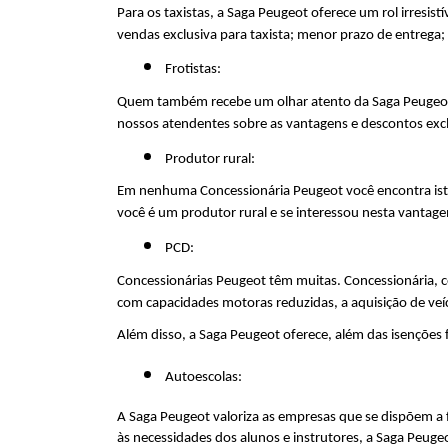
Para os taxistas, a Saga Peugeot oferece um rol irresist
vendas exclusiva para taxista; menor prazo de entrega;
Frotistas:
Quem também recebe um olhar atento da Saga Peugeot sã
nossos atendentes sobre as vantagens e descontos exclu
Produtor rural:
Em nenhuma Concessionária Peugeot você encontra isto: 
você é um produtor rural e se interessou nesta vantag
PCD:
Concessionárias Peugeot têm muitas. Concessionária, co
com capacidades motoras reduzidas, a aquisição de veí
Além disso, a Saga Peugeot oferece, além das isenções f
Autoescolas:
A Saga Peugeot valoriza as empresas que se dispõem a 
às necessidades dos alunos e instrutores, a Saga Peuge