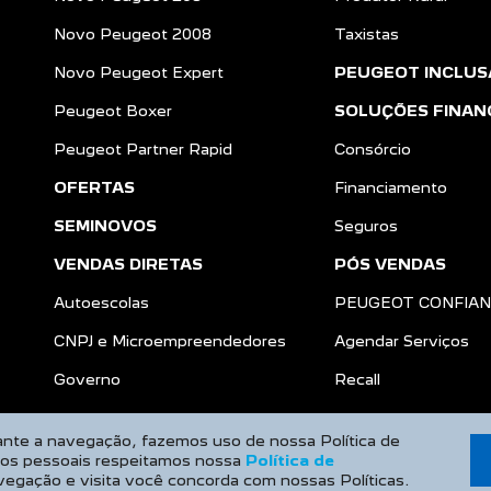
Novo Peugeot 2008
Taxistas
Novo Peugeot Expert
PEUGEOT INCLUS
Peugeot Boxer
SOLUÇÕES FINAN
Peugeot Partner Rapid
Consórcio
OFERTAS
Financiamento
SEMINOVOS
Seguros
VENDAS DIRETAS
PÓS VENDAS
Autoescolas
PEUGEOT CONFIA
CNPJ e Microempreendedores
Agendar Serviços
a
Governo
Recall
rante a navegação, fazemos uso de nossa Política de
dos pessoais respeitamos nossa
Política de
vegação e visita você concorda com nossas Políticas.
Desenvolvido pela DEALERSPACE ® Direitos Reservados.