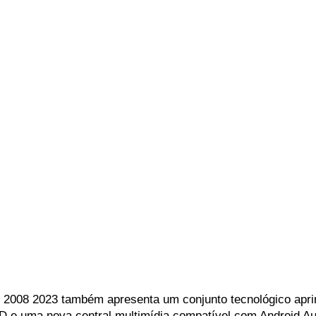
 2008 2023 também apresenta um conjunto tecnológico aprimo
D e uma nova central multimídia compatível com Android Au