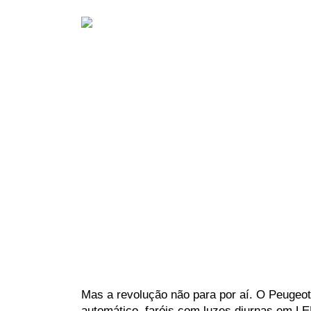
Mas a revolução não para por aí. O Peugeot
automático, faróis com luzes diurnas em LE