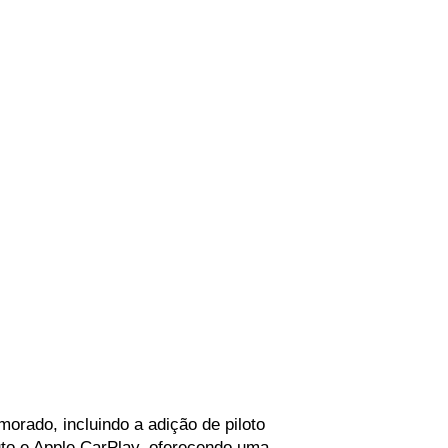
rado, incluindo a adição de piloto 
to e Apple CarPlay, oferecendo uma 