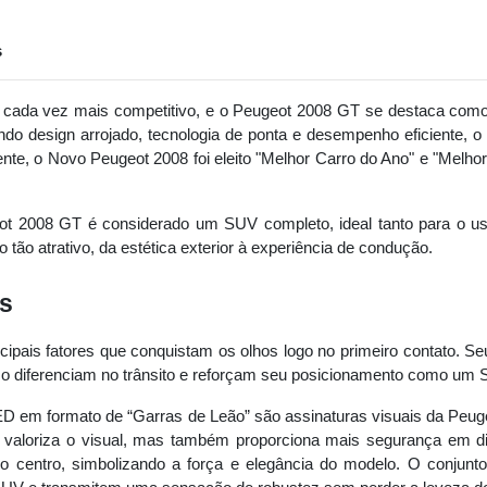
s
cada vez mais competitivo, e o Peugeot 2008 GT se destaca com
ndo design arrojado, tecnologia de ponta e desempenho eficiente, 
e, o Novo Peugeot 2008 foi eleito "Melhor Carro do Ano" e "Melhor 
geot 2008 GT é considerado um SUV completo, ideal tanto para o u
tão atrativo, da estética exterior à experiência de condução.
es
pais fatores que conquistam os olhos logo no primeiro contato. Se
 o diferenciam no trânsito e reforçam seu posicionamento como u
ED em formato de “Garras de Leão” são assinaturas visuais da Peug
aloriza o visual, mas também proporciona mais segurança em difer
no centro, simbolizando a força e elegância do modelo. O conjun