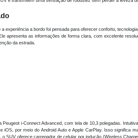
 SUV e transmitem uma sensação de robustez sem perder a leveza do
ado
 a experiência a bordo foi pensada para oferecer conforto, tecnolog
. Ele apresenta as informações de forma clara, com excelente resolu
enção da estrada.
 Peugeot i-Connect Advanced, com tela de 10,3 polegadas. Intuitiva 
e iOS, por meio do Android Auto e Apple CarPlay. Isso significa 
, o SUV oferece carregador de celular por indução (Wireless Charger)