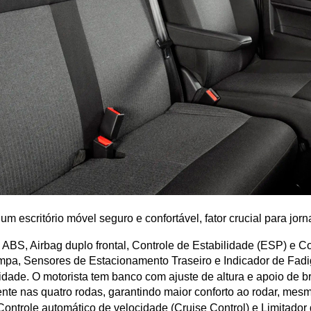
m escritório móvel seguro e confortável, fator crucial para jor
s ABS, Airbag duplo frontal, Controle de Estabilidade (ESP) e 
mpa, Sensores de Estacionamento Traseiro e Indicador de Fadi
idade. O motorista tem banco com ajuste de altura e apoio de br
te nas quatro rodas, garantindo maior conforto ao rodar, mes
Controle automático de velocidade (Cruise Control) e Limitador