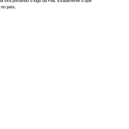
 virá portando o logo da Fiat. Exatamente o que 
 no país.