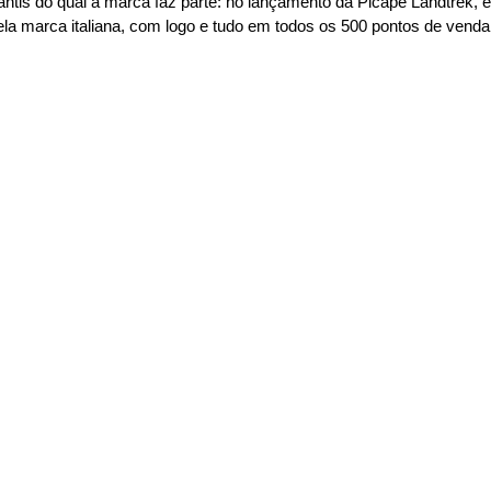
is do qual a marca faz parte: no lançamento da Picape Landtrek, ela
ela marca italiana, com logo e tudo em todos os 500 pontos de venda