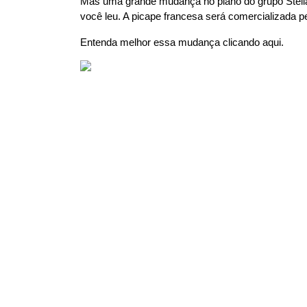
Mas uma grande mudança no plano do grupo Stellant
você leu. A picape francesa será comercializada p
Entenda melhor essa mudança clicando aqui.