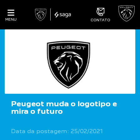
MENU
CONTATO
Peugeot muda o logotipo e
mira o futuro
Data da postagem: 25/02/2021