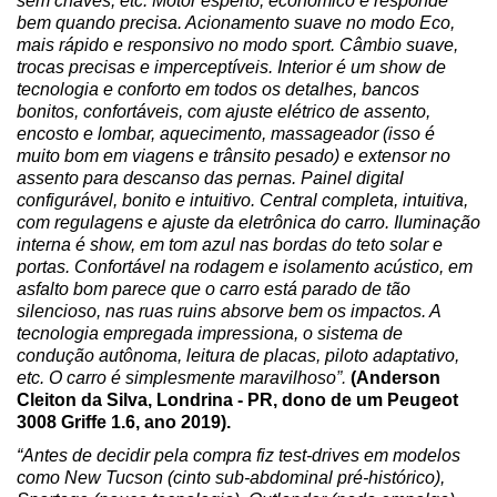
sem chaves, etc. Motor esperto, econômico e responde 
bem quando precisa. Acionamento suave no modo Eco, 
mais rápido e responsivo no modo sport. Câmbio suave, 
trocas precisas e imperceptíveis. Interior é um show de 
tecnologia e conforto em todos os detalhes, bancos 
bonitos, confortáveis, com ajuste elétrico de assento, 
encosto e lombar, aquecimento, massageador (isso é 
muito bom em viagens e trânsito pesado) e extensor no 
assento para descanso das pernas. Painel digital 
configurável, bonito e intuitivo. Central completa, intuitiva, 
com regulagens e ajuste da eletrônica do carro. Iluminação 
interna é show, em tom azul nas bordas do teto solar e 
portas. Confortável na rodagem e isolamento acústico, em 
asfalto bom parece que o carro está parado de tão 
silencioso, nas ruas ruins absorve bem os impactos. A 
tecnologia empregada impressiona, o sistema de 
condução autônoma, leitura de placas, piloto adaptativo, 
etc. O carro é simplesmente maravilhoso
”. 
(Anderson 
Cleiton da Silva, Londrina - PR, dono de um Peugeot 
3008 Griffe 1.6, ano 2019).
“Antes de decidir pela compra fiz test-drives em modelos 
como New Tucson (cinto sub-abdominal pré-histórico), 