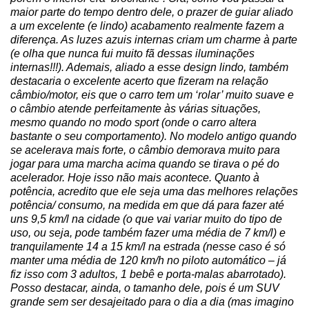
maior parte do tempo dentro dele, o prazer de guiar aliado 
a um excelente (e lindo) acabamento realmente fazem a 
diferença. As luzes azuis internas criam um charme à parte 
(e olha que nunca fui muito fã dessas iluminações 
internas!!!). Ademais, aliado a esse design lindo, também 
destacaria o excelente acerto que fizeram na relação 
câmbio/motor, eis que o carro tem um ‘rolar’ muito suave e 
o câmbio atende perfeitamente às várias situações, 
mesmo quando no modo sport (onde o carro altera 
bastante o seu comportamento). No modelo antigo quando 
se acelerava mais forte, o câmbio demorava muito para 
jogar para uma marcha acima quando se tirava o pé do 
acelerador. Hoje isso não mais acontece. Quanto à 
potência, acredito que ele seja uma das melhores relações 
potência/ consumo, na medida em que dá para fazer até 
uns 9,5 km/l na cidade (o que vai variar muito do tipo de 
uso, ou seja, pode também fazer uma média de 7 km/l) e 
tranquilamente 14 a 15 km/l na estrada (nesse caso é só 
manter uma média de 120 km/h no piloto automático – já 
fiz isso com 3 adultos, 1 bebê e porta-malas abarrotado). 
Posso destacar, ainda, o tamanho dele, pois é um SUV 
grande sem ser desajeitado para o dia a dia (mas imagino 