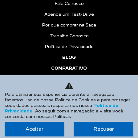
Fale Conosco
Agende um Test-Drive
Por que comprar na Saga
Trabalhe Conosco
Política de Privacidade
BLOG
COMPARATIVO
HÍBRIDOS
AGENDE UM TEST DRIVE
Para otimizar sua experiência durante a navegação,
fazemos uso de nossa Política de Cookies e para proteger
Desacelere. Seu bem maior é a vida.
seus dados pessoais respeitamos nossa
Política de
Privacidade
. Ao seguir com a navegação e visita você
concorda com nossas Políticas.
Aceitar
Recusar
Desenvolvido pela DEALERSPACE ® Direitos Reservados.