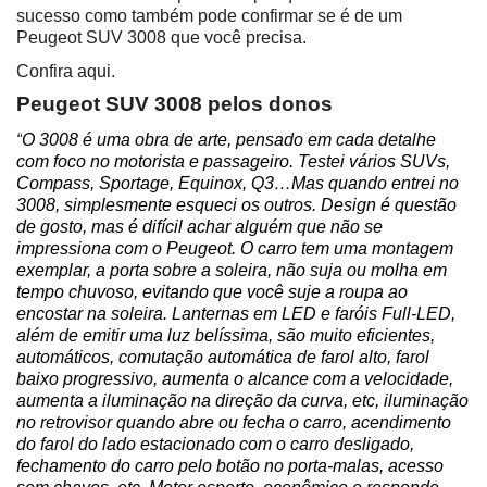
sucesso como também pode confirmar se é de um 
Peugeot SUV 3008 que você precisa.
Confira aqui.
Peugeot SUV 3008 pelos donos
“
O 3008 é uma obra de arte, pensado em cada detalhe 
com foco no motorista e passageiro. Testei vários SUVs, 
Compass, Sportage, Equinox, Q3…Mas quando entrei no 
3008, simplesmente esqueci os outros. Design é questão 
de gosto, mas é difícil achar alguém que não se 
impressiona com o Peugeot. O carro tem uma montagem 
exemplar, a porta sobre a soleira, não suja ou molha em 
tempo chuvoso, evitando que você suje a roupa ao 
encostar na soleira. Lanternas em LED e faróis Full-LED, 
além de emitir uma luz belíssima, são muito eficientes, 
automáticos, comutação automática de farol alto, farol 
baixo progressivo, aumenta o alcance com a velocidade, 
aumenta a iluminação na direção da curva, etc, iluminação 
no retrovisor quando abre ou fecha o carro, acendimento 
do farol do lado estacionado com o carro desligado, 
fechamento do carro pelo botão no porta-malas, acesso 