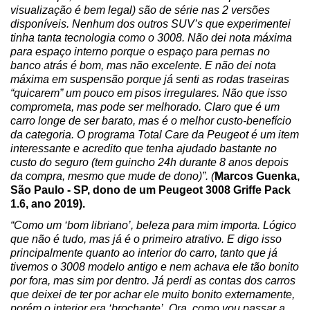
visualização é bem legal) são de série nas 2 versões 
disponíveis. Nenhum dos outros SUV’s que experimentei 
tinha tanta tecnologia como o 3008. Não dei nota máxima 
para espaço interno porque o espaço para pernas no 
banco atrás é bom, mas não excelente. E não dei nota 
máxima em suspensão porque já senti as rodas traseiras 
“quicarem” um pouco em pisos irregulares. Não que isso 
comprometa, mas pode ser melhorado. Claro que é um 
carro longe de ser barato, mas é o melhor custo-benefício 
da categoria. O programa Total Care da Peugeot é um item 
interessante e acredito que tenha ajudado bastante no 
custo do seguro (tem guincho 24h durante 8 anos depois 
da compra, mesmo que mude de dono)”. (
Marcos Guenka, 
São Paulo - SP, dono de um Peugeot 3008 Griffe Pack 
1.6, ano 2019).
“Como um ‘bom libriano’, beleza para mim importa. Lógico 
que não é tudo, mas já é o primeiro atrativo. E digo isso 
principalmente quanto ao interior do carro, tanto que já 
tivemos o 3008 modelo antigo e nem achava ele tão bonito 
por fora, mas sim por dentro. Já perdi as contas dos carros 
que deixei de ter por achar ele muito bonito externamente, 
porém o interior era ‘brochante’. Ora, como vou passar a 