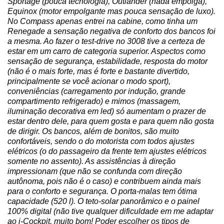
Sportage (pouca tecnologia), Outlander (nada empolga), 
Equinox (motor empolgante mas pouca sensação de luxo). 
No Compass apenas entrei na cabine, como tinha um 
Renegade a sensação negativa de conforto dos bancos foi 
a mesma. Ao fazer o test-drive no 3008 tive a certeza de 
estar em um carro de categoria superior. Aspectos como 
sensação de segurança, estabilidade, resposta do motor 
(não é o mais forte, mas é forte e bastante divertido, 
principalmente se você acionar o modo sport), 
conveniências (carregamento por indução, grande 
compartimento refrigerado) e mimos (massagem, 
iluminação decorativa em led) só aumentam o prazer de 
estar dentro dele, para quem gosta e para quem não gosta 
de dirigir. Os bancos, além de bonitos, são muito 
confortáveis, sendo o do motorista com todos ajustes 
elétricos (o do passageiro da frente tem ajustes elétricos 
somente no assento). As assistências à direção 
impressionam (que não se confunda com direção 
autônoma, pois não é o caso) e contribuem ainda mais 
para o conforto e segurança. O porta-malas tem ótima 
capacidade (520 l). O teto-solar panorâmico e o painel 
100% digital (não tive qualquer dificuldade em me adaptar 
ao i-Cockpit, muito bom! Poder escolher os tipos de 