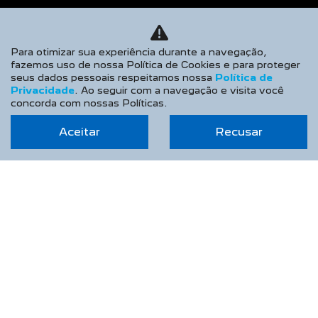
Para otimizar sua experiência durante a navegação,
fazemos uso de nossa Política de Cookies e para proteger
seus dados pessoais respeitamos nossa
Política de
Privacidade
. Ao seguir com a navegação e visita você
AUTOMINAS FRANCE COMERCIO DE VEICULOS
concorda com nossas Políticas.
LTDA
Aceitar
Recusar
CNPJ: 11.458.618/0001-16
NOVOS
Novo Peugeot 208
Novo Peugeot 2008
Novo Peugeot Expert
Peugeot Boxer
Peugeot Partner Rapid