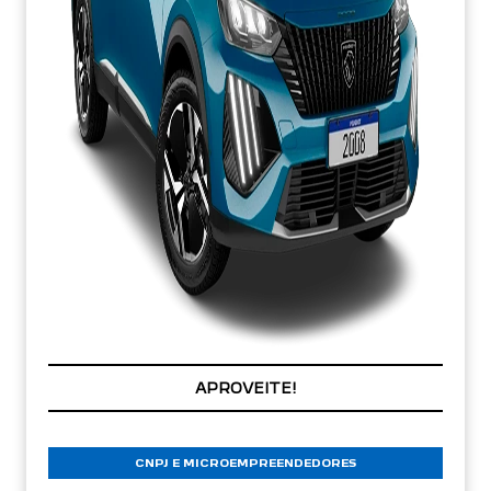
VALORIZAÇÃO NO SEU SEMINOVO
APROVEITE!
CNPJ E MICROEMPREENDEDORES