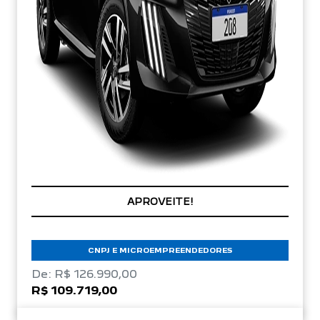
CONDIÇÃO IMPERDÍVEL
APROVEITE!
CNPJ E MICROEMPREENDEDORES
De: R$ 126.990,00
R$ 109.719,00