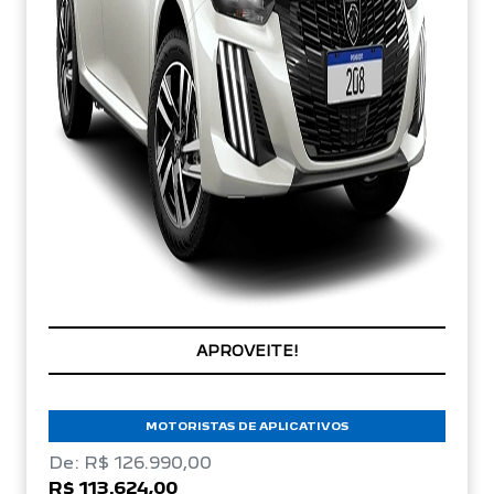
EM ATÉ 72X
APROVEITE!
MOTORISTAS DE APLICATIVOS
De: R$ 126.990,00
R$ 113.624,00