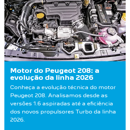
Motor do Peugeot 208: a
evolução da linha 2026
Conheça a evolução técnica do motor
Peugeot 208. Analisamos desde as
versões 1.6 aspiradas até a eficiência
dos novos propulsores Turbo da linha
2026.