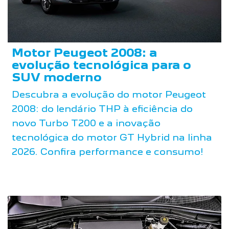
Motor Peugeot 2008: a
evolução tecnológica para o
SUV moderno
Descubra a evolução do motor Peugeot
2008: do lendário THP à eficiência do
novo Turbo T200 e a inovação
tecnológica do motor GT Hybrid na linha
2026. Confira performance e consumo!