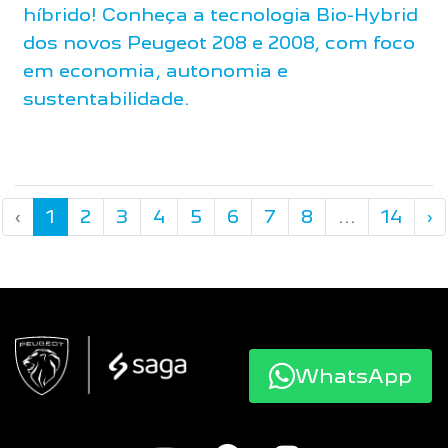
híbrido! Conheça a tecnologia Bio-Hybrid
dos novos Peugeot 208 e 2008, com foco
em economia, autonomia e
sustentabilidade.
‹
1
2
3
4
5
6
7
8
...
14
›
WhatsApp