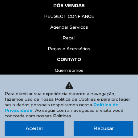
PÓS VENDAS
PEUGEOT CONFIANCE
Agendar Serviços
Recall
Peças e Acessórios
CONTATO
Quem somos
Fale Conosco
Agende um Test-Drive
Para otimizar sua experiência durante a navegação,
fazemos uso de nossa Política de Cookies e para proteger
Por que comprar na Saga
seus dados pessoais respeitamos nossa
Política de
Privacidade
. Ao seguir com a navegação e visita você
Trabalhe Conosco
concorda com nossas Políticas.
Política de Privacidade
Aceitar
Recusar
BLOG