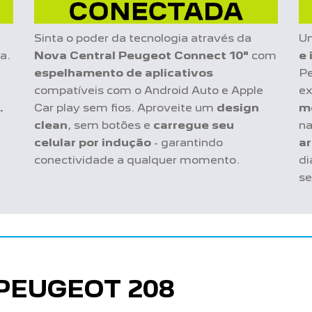
Sinta o poder da tecnologia através da
Um
a.
Nova Central Peugeot Connect 10"
com
e
espelhamento de aplicativos
Pe
compatíveis com o Android Auto e Apple
ex
.
Car play sem fios. Aproveite um
design
m
clean
, sem botões e
carregue seu
na
celular por indução
- garantindo
a
conectividade a qualquer momento.
di
se
PEUGEOT 208