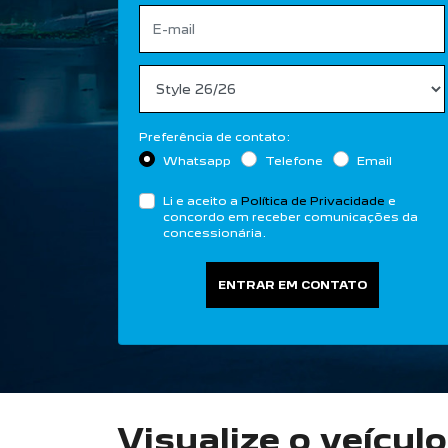
Preferência de contato:
Whatsapp
Telefone
Email
Li e aceito a
Política de Privacidade
e
concordo em receber comunicações da
concessionária.
ENTRAR EM CONTATO
Visualize o veícul