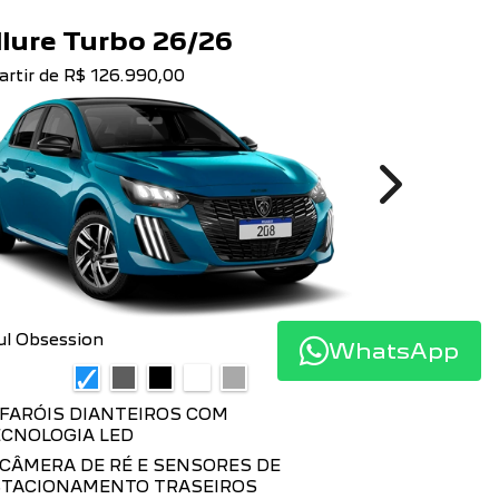
llure Turbo 26/26
GT Hybr
artir de R$ 126.990,00
a partir de R
Next
ul Obsession
Azul Obsessi
WhatsApp
FARÓIS DIANTEIROS COM
CARREGA
CNOLOGIA LED
POR INDUÇ
CÂMERA DE RÉ E SENSORES DE
VISIOPAR
STACIONAMENTO TRASEIROS
TRASEIROS 