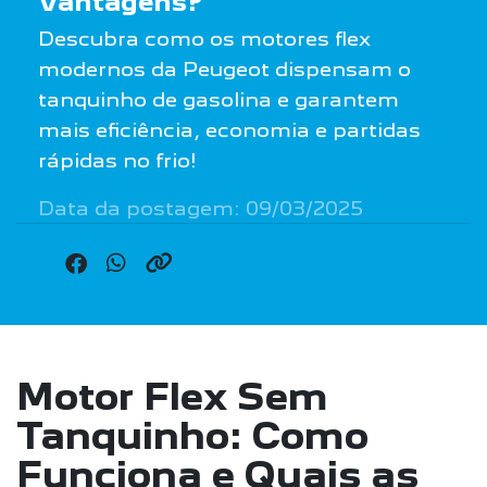
Vantagens?
Descubra como os motores flex
modernos da Peugeot dispensam o
tanquinho de gasolina e garantem
mais eficiência, economia e partidas
rápidas no frio!
Data da postagem: 09/03/2025
Motor Flex Sem
Tanquinho: Como
Funciona e Quais as