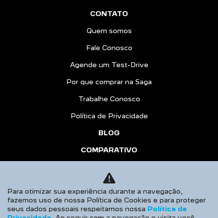
CONTATO
Quem somos
Fale Conosco
Agende um Test-Drive
Por que comprar na Saga
Trabalhe Conosco
Política de Privacidade
BLOG
COMPARATIVO
HÍBRIDOS
AGENDE UM TEST DRIVE
Para otimizar sua experiência durante a navegação,
fazemos uso de nossa Política de Cookies e para proteger
Desacelere. Seu bem maior é a vida.
seus dados pessoais respeitamos nossa
Política de
Privacidade
. Ao seguir com a navegação e visita você