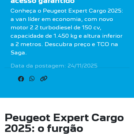
acesso garantido
Conheça o Peugeot Expert Cargo 2025:
a van líder em economia, com novo
motor 2.2 turbodiesel de 150 cv,
capacidade de 1.450 kg e altura inferior
a 2 metros. Descubra preço e TCO na
Saga.
Data da postagem: 24/11/2025
Peugeot Expert Cargo
2025: o furgão