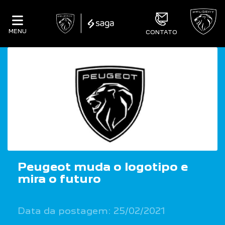
MENU
CONTATO
Peugeot muda o logotipo e
mira o futuro
Data da postagem: 25/02/2021