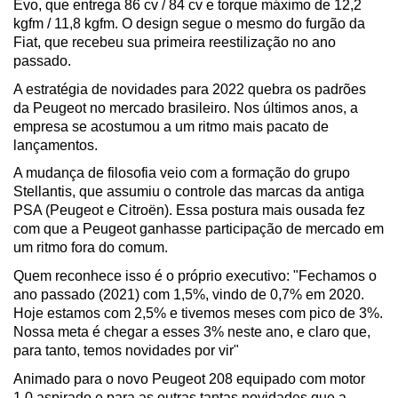
Evo, que entrega 86 cv / 84 cv e torque máximo de 12,2 
kgfm / 11,8 kgfm. O design segue o mesmo do furgão da 
Fiat, que recebeu sua primeira reestilização no ano 
passado. 
A estratégia de novidades para 2022 quebra os padrões 
da Peugeot no mercado brasileiro. Nos últimos anos, a 
empresa se acostumou a um ritmo mais pacato de 
lançamentos.
A mudança de filosofia veio com a formação do grupo 
Stellantis, que assumiu o controle das marcas da antiga 
PSA (Peugeot e Citroën). Essa postura mais ousada fez 
com que a Peugeot ganhasse participação de mercado em 
um ritmo fora do comum.
Quem reconhece isso é o próprio executivo: "Fechamos o 
ano passado (2021) com 1,5%, vindo de 0,7% em 2020. 
Hoje estamos com 2,5% e tivemos meses com pico de 3%. 
Nossa meta é chegar a esses 3% neste ano, e claro que, 
para tanto, temos novidades por vir"
Animado para o novo Peugeot 208 equipado com motor 
1.0 aspirado e para as outras tantas novidades que a 