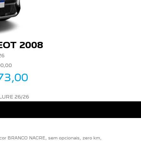
OT 2008
26
90,00
73,00
LURE 26/26
 cor BRANCO NACRE, sem opcionais, zero km,