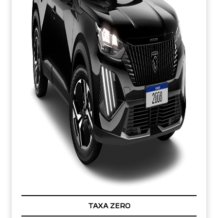
Para otimizar sua experiência durante a navegação,
fazemos uso de nossa Política de Cookies e para proteger
seus dados pessoais respeitamos nossa
Política de
Privacidade
. Ao seguir com a navegação e visita você
concorda com nossas Políticas.
TAXA ZERO
Aceitar
Recusar