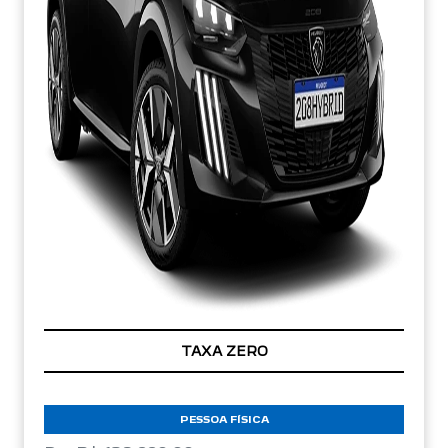
TAXA ZERO
PESSOA FÍSICA
De: R$ 138.990,00