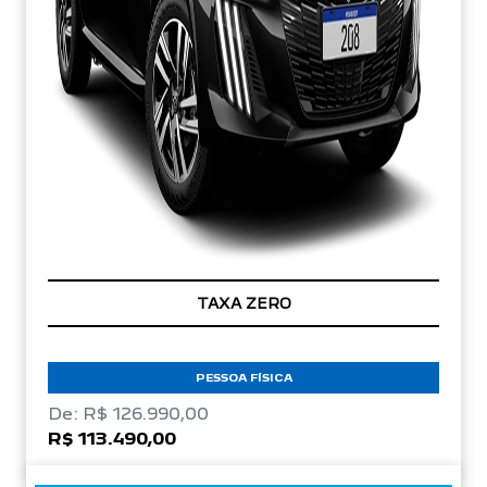
TAXA ZERO
PESSOA FÍSICA
De: R$ 126.990,00
R$ 113.490,00
CONFIRA A OFERTA