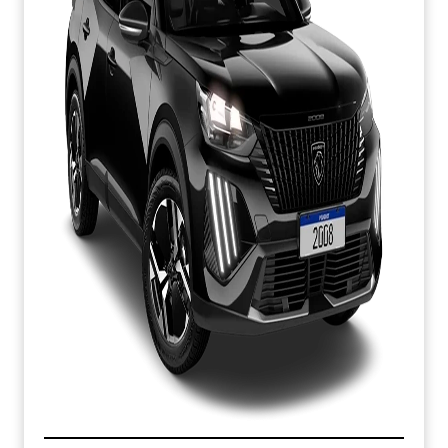
Para otimizar sua experiência durante a navegação,
fazemos uso de nossa Política de Cookies e para proteger
seus dados pessoais respeitamos nossa
Política de
Privacidade
. Ao seguir com a navegação e visita você
concorda com nossas Políticas.
TAXA ZERO
Aceitar
Recusar