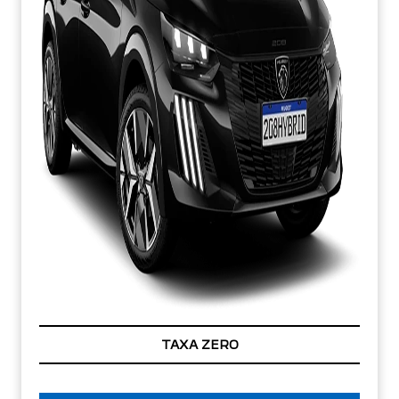
TAXA ZERO
PESSOA FÍSICA
De: R$ 138.990,00